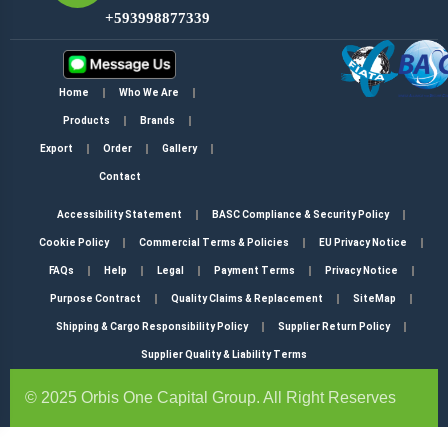
+593998877339
Home
Who We Are
Products
Brands
Export
Order
Gallery
Contact
Accessibility Statement
BASC Compliance & Security Policy
Cookie Policy
Commercial Terms & Policies
EU Privacy Notice
FAQs
Help
Legal
Payment Terms
Privacy Notice
Purpose Contract
Quality Claims & Replacement
SiteMap
Shipping & Cargo Responsibility Policy
Supplier Return Policy
Supplier Quality & Liability Terms
© 2025 Orbis One Capital Group. All Right Reserves