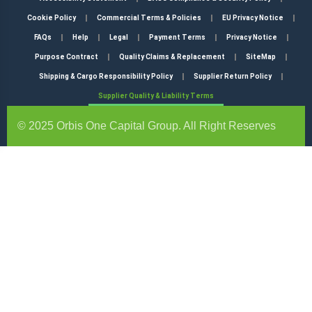
Cookie Policy
Commercial Terms & Policies
EU Privacy Notice
FAQs
Help
Legal
Payment Terms
Privacy Notice
Purpose Contract
Quality Claims & Replacement
SiteMap
Shipping & Cargo Responsibility Policy
Supplier Return Policy
Supplier Quality & Liability Terms
© 2025 Orbis One Capital Group. All Right Reserves