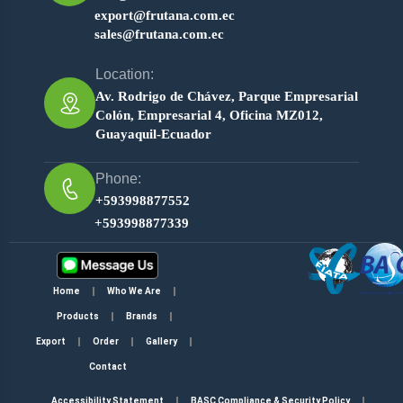
export@frutana.com.ec
sales@frutana.com.ec
Location:
Av. Rodrigo de Chávez, Parque Empresarial
Colón, Empresarial 4, Oficina MZ012,
Guayaquil-Ecuador
Phone:
+593998877552
+593998877339
Home
Who We Are
Products
Brands
Export
Order
Gallery
Contact
Accessibility Statement
BASC Compliance & Security Policy